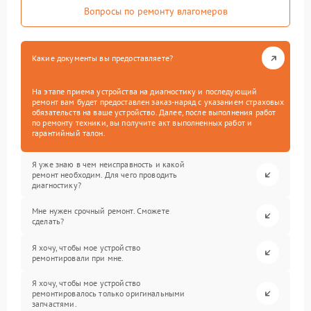
Вопросы по ремонту влагомеров
Какие документы вы предоставляете?
На этапе приема устройства на диагностику и последующий
ремонт вам будет предоставлен заказ-наряд с указанием страховых
обязательств на ваше устройство. Далее, после выполнения работ
по ремонту техники, вы получите акт выполненных работ и
гарантийный талон.
Я уже знаю в чем неисправность и какой
ремонт необходим. Для чего проводить
диагностику?
Мне нужен срочный ремонт. Сможете
сделать?
Я хочу, чтобы мое устройство
ремонтировали при мне.
Я хочу, чтобы мое устройство
ремонтировалось только оригинальными
запчастями.