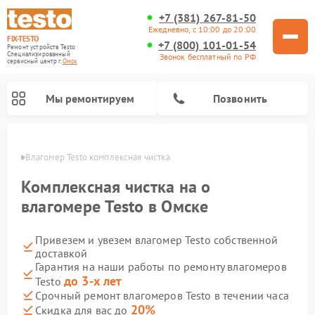
+7 (381) 267-81-50
Ежедневно, с 10:00 до 20:00
FIX-TESTO
+7 (800) 101-01-54
Ремонт устройств Testo
Специализированный
Звонок бесплатный по РФ
cервисный центр г.
Омск
Мы ремонтируем
Позвонить
Омске
Влагомер Testo комплексная чистка
Комплексная чистка на о
влагомере Testo в Омске
Привезем и увезем влагомер Testo собственной
доставкой
Гарантия на наши работы по ремонту влагомеров
до 3-х лет
Testo
Срочный ремонт влагомеров Testo в течении часа
20%
Скидка для вас до