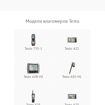
Поломка температурного
1500 ₽
Подробнее →
датчика
Неисправность
Модели влагомеров Testo
индикатора уровня
1000 ₽
Подробнее →
влажности
Testo 735-1
Testo 622
Testo 608-H2
Testo 605-H1
Testo 625
Testo 623