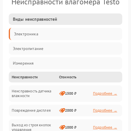
Неисправности влагомера Testo
Виды неисправностей
Электроника
Электропитание
Измерения
Неисправности
Стоимость
Механические повреждения
Неисправность датчика
Интерфейсы
1500 ₽
Подробнее →
влажности
Корпус/Герметичность
Повреждение дисплея
2000 ₽
Подробнее →
Безопасность
Выход из строя кнопок
1000 ₽
Подробнее →
управления