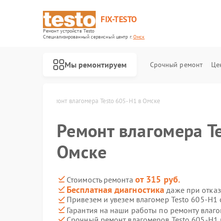
FIX-TESTO
Ремонт устройств Testo
Специализированный cервисный центр г.
Омск
Мы ремонтируем
Срочный ремонт
Це
в Testo в Омске
Ремонт влагомера Testo 605-H1 в Омске
Ремонт влагомера Te
Омске
от 315 руб.
Стоимость ремонта
Бесплатная диагностика
даже при отказ
Привезем и увезем влагомер Testo 605-H1
Гарантия на наши работы по ремонту влаг
Срочный ремонт влагомеров Testo 605-H1 