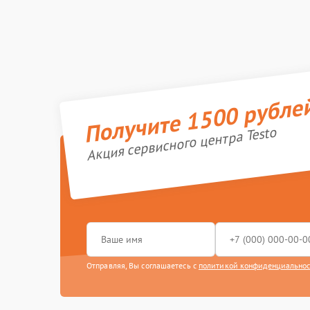
Получите 1500 рубле
Акция сервисного центра Testo
Отправляя, Вы соглашаетесь с
политикой конфиденциально