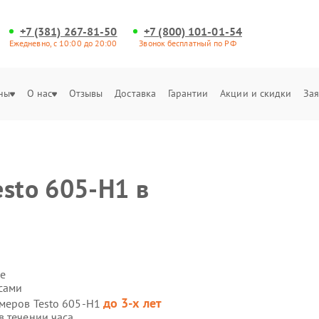
+7 (381) 267-81-50
+7 (800) 101-01-54
Ежедневно, с 10:00 до 20:00
Звонок бесплатный по РФ
ны
О нас
Отзывы
Доставка
Гарантии
Акции и скидки
Зая
sto 605-H1 в
е
 сами
до 3-х лет
омеров Testo 605-H1
в течении часа