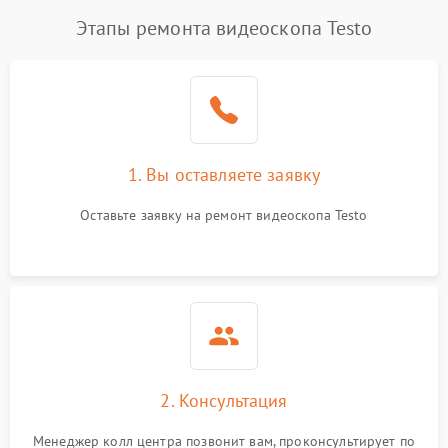
Этапы ремонта видеоскопа Testo
каз записи видео
1250 ₽
Подробнее →
Проблемы с
1000 ₽
Подробнее →
подключением к ПК
Сбой программного
750 ₽
Подробнее →
обеспечения
1. Вы оставляете заявку
Перегрев устройства
1500 ₽
Подробнее →
Оставьте заявку на ремонт видеоскопа Testo
Неисправность системы
1250 ₽
Подробнее →
питания
2. Консультация
Менеджер колл центра позвонит вам, проконсультирует по