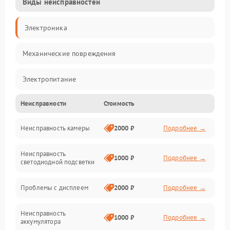
Виды неисправностей
Электроника
Механические повреждения
Электропитание
Неисправности
Стоимость
Видео
Неисправность камеры
2000 ₽
Подробнее →
Хранение данных
Неисправность
Управление
1000 ₽
Подробнее →
светодиодной подсветки
Электроника/Оптика
Проблемы с дисплеем
2000 ₽
Подробнее →
Корпус/Герметичность
Неисправность
1000 ₽
Подробнее →
аккумулятора