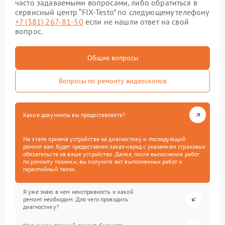
часто задаваемыми вопросами, либо обратиться в
сервисный центр “FIX-Testo” по следующему телефону
+7 (381) 267-81-50
если не нашли ответ на свой
вопрос.
Общие вопросы
Вопросы по ремонту видеоскопов
Какие документы вы предоставляете?
На этапе приема устройства на диагностику и последующий
ремонт вам будет предоставлен заказ-наряд с указанием страховых
обязательств на ваше устройство. Далее, после выполнения работ
по ремонту техники, вы получите акт выполненных работ и
гарантийный талон.
Я уже знаю в чем неисправность и какой
ремонт необходим. Для чего проводить
диагностику?