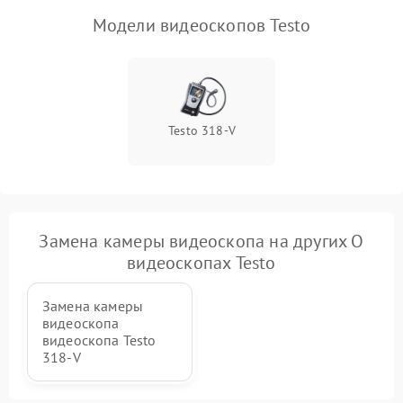
Модели видеоскопов Testo
Повреждение внутренних
500 ₽
Подробнее →
проводов
Неисправность системы
1000 ₽
Подробнее →
охлаждения
Testo 318-V
Неисправность
500 ₽
Подробнее →
индикаторов
Повреждение печатной
1500 ₽
Подробнее →
платы
Замена камеры видеоскопа на других О
видеоскопах Testo
Неисправность системы
1500 ₽
Подробнее →
записи (если есть)
Замена камеры
видеоскопа
видеоскопа Testo
Повреждение дисплея
1500 ₽
Подробнее →
318-V
Неисправность подсветки
1250 ₽
Подробнее →