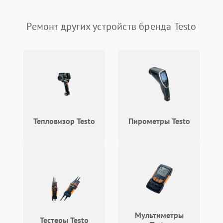
Датчики
Проблемы с пайкой на
1000 ₽
Подробнее →
плате
Ремонт других устройств бренда Testo
Электронные компоненты
Неисправность
3000 ₽
Подробнее →
процессора
Неисправность системы
1500 ₽
Подробнее →
фокусировки
Проблемы с передачей
1000 ₽
Подробнее →
изображения
Тепловизор Testo
Пирометры Testo
Неисправность Wi-Fi-
1500 ₽
Подробнее →
модуля (если есть)
Повреждение внутренних
500 ₽
Подробнее →
проводов
Неисправность системы
1000 ₽
Мультиметры
Подробнее →
охлаждения
Тестеры Testo