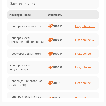
Электропитание
Неисправности
Стоимость
Видео
Неисправность камеры
2000 ₽
Подробнее →
Хранение данных
Неисправность
Управление
1000 ₽
Подробнее →
светодиодной подсветки
Электроника/Оптика
Проблемы с дисплеем
2000 ₽
Подробнее →
Корпус/Герметичность
Неисправность
1000 ₽
Подробнее →
аккумулятора
Оптика
Повреждение разъемов
500 ₽
Подробнее →
(USB, HDMI)
Программное обеспечение
Неисправность кнопок
Электроника/Механические
500 ₽
Подробнее →
управления