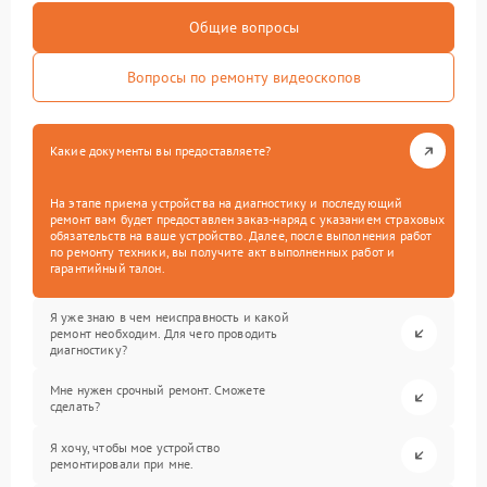
Общие вопросы
Вопросы по ремонту видеоскопов
Какие документы вы предоставляете?
На этапе приема устройства на диагностику и последующий
ремонт вам будет предоставлен заказ-наряд с указанием страховых
обязательств на ваше устройство. Далее, после выполнения работ
по ремонту техники, вы получите акт выполненных работ и
гарантийный талон.
Я уже знаю в чем неисправность и какой
ремонт необходим. Для чего проводить
диагностику?
Мне нужен срочный ремонт. Сможете
сделать?
Я хочу, чтобы мое устройство
ремонтировали при мне.