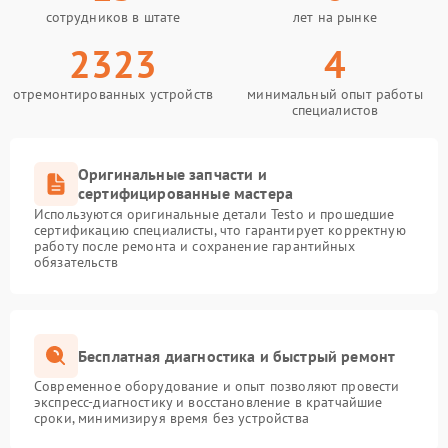
Сбой программного
750 ₽
Подробнее →
сотрудников в штате
лет на рынке
обеспечения
2323
4
Перегрев устройства
1500 ₽
Подробнее →
отремонтированных устройств
минимальный опыт работы
специалистов
Неисправность системы
1250 ₽
Подробнее →
питания
Оригинальные запчасти и
сертифицированные мастера
Используются оригинальные детали Testo и прошедшие
сертификацию специалисты, что гарантирует корректную
работу после ремонта и сохранение гарантийных
обязательств
Бесплатная диагностика и быстрый ремонт
Современное оборудование и опыт позволяют провести
экспресс-диагностику и восстановление в кратчайшие
сроки, минимизируя время без устройства