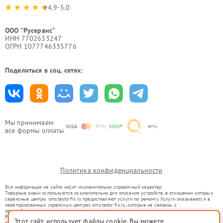
4.9-5.0
ООО "Русервис"
ИНН 7702633247
ОГРН 1077746335776
Поделиться в соц. сетях:
Мы принимаем
все формы оплаты
Политика конфиденциальности
Вся информация на сайте носит исключительно справочный характер.
Товарные знаки используются исключительно для описания устройств, в отношении которых
сервисные центры oms.testo-fix.ru предоставляют услуги по ремонту. Услуги оказываются в
неавторизованных сервисных центрах oms.testo-fix.ru, которые не связаны с
правообладателями товарных знаков или их официальными представителями.
Ремонт осуществляется для устройств, уже введенных в гражданский оборот в соответствии
Этот сайт использует файлы cookie. Вы можете
со статьей 1487 ГК РФ.