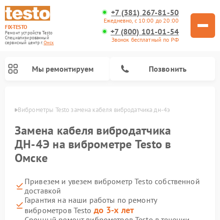
+7 (381) 267-81-50
Ежедневно, с 10:00 до 20:00
FIX-TESTO
+7 (800) 101-01-54
Ремонт устройств Testo
Специализированный
Звонок бесплатный по РФ
cервисный центр г.
Омск
Мы ремонтируем
Позвонить
Омске
Виброметры Testo замена кабеля вибродатчика дн-4э
Замена кабеля вибродатчика
ДН-4Э на виброметре Testo в
Омске
Привезем и увезем виброметр Testo собственной
доставкой
Гарантия на наши работы по ремонту
до 3-х лет
виброметров Testo
Срочный ремонт виброметров Testo в течении