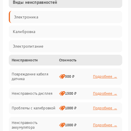
Виды неисправностей
Электроника
Калибровка
Электропитание
Неисправности
Стоимость
Датчики
Повреждение кабеля
Измерения
500 ₽
Подробнее →
датчика
Электроника/Механические
Неисправность дисплея
1500 ₽
Подробнее →
Механические повреждения
Проблемы с калибровкой
1000 ₽
Подробнее →
Программное обеспечение
Неисправность
1000 ₽
Подробнее →
аккумулятора