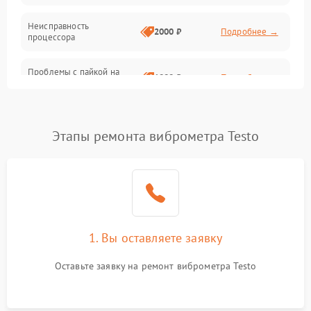
Неисправность
2000 ₽
Подробнее →
процессора
Проблемы с пайкой на
1000 ₽
Подробнее →
плате
Неисправность кнопок
500 ₽
Подробнее →
управления
Этапы ремонта виброметра Testo
Повреждение разъемов
500 ₽
Подробнее →
(USB, HDMI)
Неисправность системы
1500 ₽
Подробнее →
передачи данных
1. Вы оставляете заявку
Неисправность
500 ₽
Подробнее →
Оставьте заявку на ремонт виброметра Testo
индикаторов