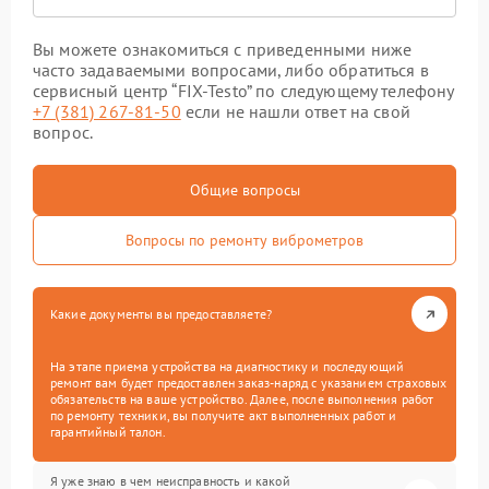
Вы можете ознакомиться с приведенными ниже
часто задаваемыми вопросами, либо обратиться в
сервисный центр “FIX-Testo” по следующему телефону
+7 (381) 267-81-50
если не нашли ответ на свой
вопрос.
Общие вопросы
Вопросы по ремонту виброметров
Какие документы вы предоставляете?
На этапе приема устройства на диагностику и последующий
ремонт вам будет предоставлен заказ-наряд с указанием страховых
обязательств на ваше устройство. Далее, после выполнения работ
по ремонту техники, вы получите акт выполненных работ и
гарантийный талон.
Я уже знаю в чем неисправность и какой