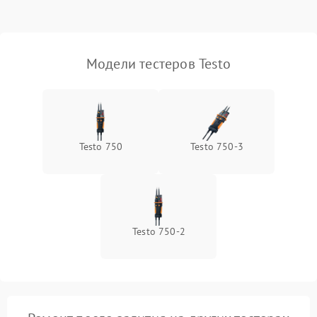
Поломка переключателя
1000 ₽
Подробнее →
диапазонов
Повреждение магнитного
Модели тестеров Testo
1500 ₽
Подробнее →
сердечника
Неисправность
1000 ₽
Подробнее →
индикатора
Testo 750
Testo 750-3
Testo 750-2