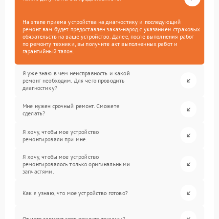
На этапе приема устройства на диагностику и последующий
ремонт вам будет предоставлен заказ-наряд с указанием страховых
обязательств на ваше устройство. Далее, после выполнения работ
по ремонту техники, вы получите акт выполненных работ и
гарантийный талон.
Я уже знаю в чем неисправность и какой
ремонт необходим. Для чего проводить
диагностику?
Мне нужен срочный ремонт. Сможете
сделать?
Я хочу, чтобы мое устройство
ремонтировали при мне.
Я хочу, чтобы мое устройство
ремонтировалось только оригинальными
запчастями.
Как я узнаю, что мое устройство готово?
От чего зависит срок ремонта техники?