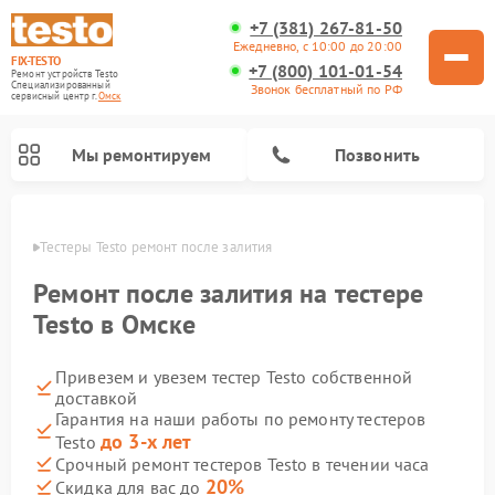
+7 (381) 267-81-50
Ежедневно, с 10:00 до 20:00
FIX-TESTO
+7 (800) 101-01-54
Ремонт устройств Testo
Специализированный
Звонок бесплатный по РФ
cервисный центр г.
Омск
Мы ремонтируем
Позвонить
Омске
Тестеры Testo ремонт после залития
Ремонт после залития на тестере
Testo в Омске
Привезем и увезем тестер Testo собственной
доставкой
Гарантия на наши работы по ремонту тестеров
до 3-х лет
Testo
Срочный ремонт тестеров Testo в течении часа
20%
Скидка для вас до