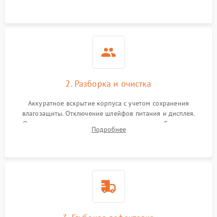
ошибок.
2. Разборка и очистка
Аккуратное вскрытие корпуса с учетом сохранения
влагозащиты. Отключение шлейфов питания и дисплея.
Очистка внутренних плат от окислов и пыли. Бережная
Подробнее
обработка германиевого объектива специализированными
растворами.