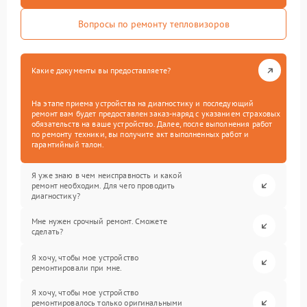
Вопросы по ремонту тепловизоров
Какие документы вы предоставляете?
На этапе приема устройства на диагностику и последующий
ремонт вам будет предоставлен заказ-наряд с указанием страховых
обязательств на ваше устройство. Далее, после выполнения работ
по ремонту техники, вы получите акт выполненных работ и
гарантийный талон.
Я уже знаю в чем неисправность и какой
ремонт необходим. Для чего проводить
диагностику?
Мне нужен срочный ремонт. Сможете
сделать?
Я хочу, чтобы мое устройство
ремонтировали при мне.
Я хочу, чтобы мое устройство
ремонтировалось только оригинальными