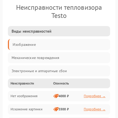
Неисправности тепловизора
Testo
Виды неисправностей
Изображение
Механические повреждения
Электронные и аппаратные сбои
Неисправности
Стоимость
Неисправности сенсора и оптики
Нет изображения
4000 ₽
Подробнее →
Программные ошибки
Искажение картинки
3500 ₽
Подробнее →
Электропитание