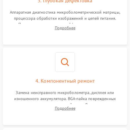
3. Глубокая дефектовка
Аппаратная диагностика микроболометрической матрицы,
процессора обработки изображений и цепей питания.
Проверка целостности шлейфов, модуля памяти и
Подробнее
интерфейсов связи. Выявление сгоревших SMD-компонентов
на плате.
4. Компонентный ремонт
Замена неисправного микроболометра, дисплея или
изношенного аккумулятора. BGA-пайка поврежденных
контроллеров на материнской плате. Восстановление
Подробнее
разъемов и кнопок, замена поврежденных элементов
корпуса.