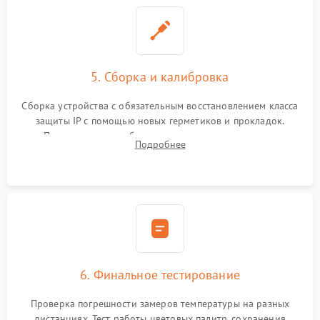
5. Сборка и калибровка
Сборка устройства с обязательным восстановлением класса
защиты IP с помощью новых герметиков и прокладок.
Программная калибровка матрицы по эталонному
Подробнее
абсолютно черному телу для точного измерения температур.
6. Финальное тестирование
Проверка погрешности замеров температуры на разных
дистанциях. Тест работы цветовых палитр, сохранения