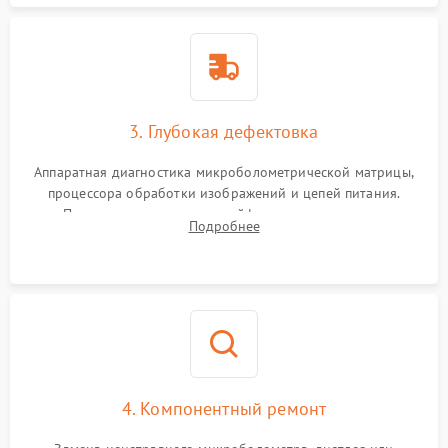
3. Глубокая дефектовка
Аппаратная диагностика микроболометрической матрицы,
процессора обработки изображений и цепей питания.
Проверка целостности шлейфов, модуля памяти и
Подробнее
интерфейсов связи. Выявление сгоревших SMD-компонентов
на плате.
4. Компонентный ремонт