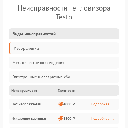
Неисправности тепловизора
Testo
Виды неисправностей
Изображение
Механические повреждения
Электронные и аппаратные сбои
Неисправности
Стоимость
Неисправности сенсора и оптики
Нет изображения
4000 ₽
Подробнее →
Программные ошибки
Искажение картинки
3500 ₽
Подробнее →
Электропитание