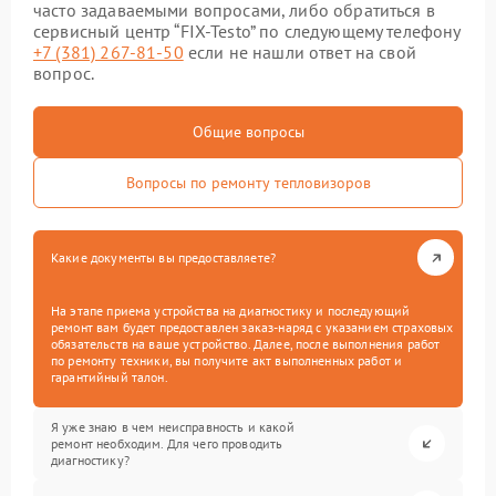
часто задаваемыми вопросами, либо обратиться в
сервисный центр “FIX-Testo” по следующему телефону
+7 (381) 267-81-50
если не нашли ответ на свой
вопрос.
Общие вопросы
Вопросы по ремонту тепловизоров
Какие документы вы предоставляете?
На этапе приема устройства на диагностику и последующий
ремонт вам будет предоставлен заказ-наряд с указанием страховых
обязательств на ваше устройство. Далее, после выполнения работ
по ремонту техники, вы получите акт выполненных работ и
гарантийный талон.
Я уже знаю в чем неисправность и какой
ремонт необходим. Для чего проводить
диагностику?