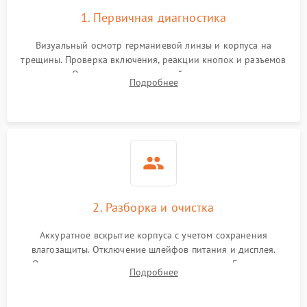
1. Первичная диагностика
Визуальный осмотр германиевой линзы и корпуса на
трещины. Проверка включения, реакции кнопок и разъемов
зарядки. Оценка вывода тепловой сигнатуры на экран,
Подробнее
проверка базовых функций и считывание системных
ошибок.
2. Разборка и очистка
Аккуратное вскрытие корпуса с учетом сохранения
влагозащиты. Отключение шлейфов питания и дисплея.
Очистка внутренних плат от окислов и пыли. Бережная
Подробнее
обработка германиевого объектива специализированными
растворами.