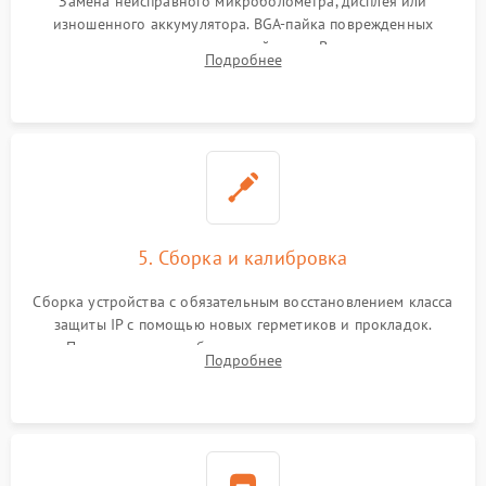
Замена неисправного микроболометра, дисплея или
изношенного аккумулятора. BGA-пайка поврежденных
контроллеров на материнской плате. Восстановление
Подробнее
разъемов и кнопок, замена поврежденных элементов
корпуса.
5. Сборка и калибровка
Сборка устройства с обязательным восстановлением класса
защиты IP с помощью новых герметиков и прокладок.
Программная калибровка матрицы по эталонному
Подробнее
абсолютно черному телу для точного измерения температур.