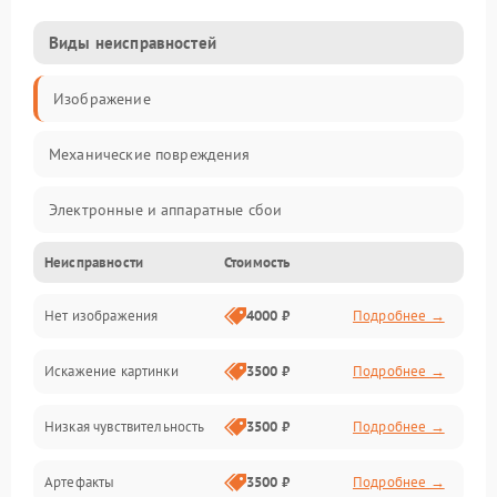
Виды неисправностей
Изображение
Механические повреждения
Электронные и аппаратные сбои
Неисправности
Стоимость
Неисправности сенсора и оптики
Нет изображения
4000 ₽
Подробнее →
Программные ошибки
Искажение картинки
3500 ₽
Подробнее →
Электропитание
Низкая чувствительность
3500 ₽
Подробнее →
Измерения
Артефакты
3500 ₽
Подробнее →
Матрица