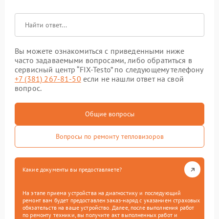
Вы можете ознакомиться с приведенными ниже
часто задаваемыми вопросами, либо обратиться в
сервисный центр “FIX-Testo” по следующему телефону
+7 (381) 267-81-50
если не нашли ответ на свой
вопрос.
Общие вопросы
Вопросы по ремонту тепловизоров
Какие документы вы предоставляете?
На этапе приема устройства на диагностику и последующий
ремонт вам будет предоставлен заказ-наряд с указанием страховых
обязательств на ваше устройство. Далее, после выполнения работ
по ремонту техники, вы получите акт выполненных работ и