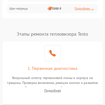
Шум матрицы
3500 ₽
Подробнее →
Проблемы питания
Температурные проблемы
Сбои коммуникаций и интерфейсов
Этапы ремонта тепловизора Testo
Программные сбои
Проблемы с объективом
1. Первичная диагностика
Экран (дисплей)
Визуальный осмотр германиевой линзы и корпуса на
трещины. Проверка включения, реакции кнопок и разъемов
зарядки. Оценка вывода тепловой сигнатуры на экран,
Подробнее
проверка базовых функций и считывание системных
ошибок.