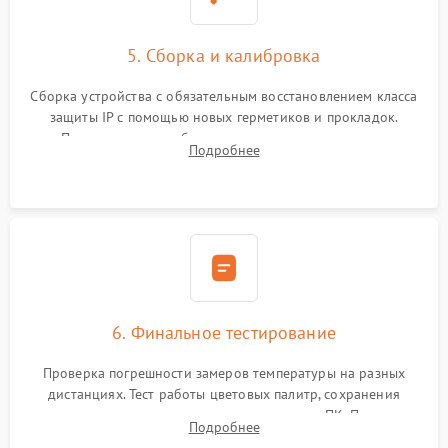
5. Сборка и калибровка
Сборка устройства с обязательным восстановлением класса
защиты IP с помощью новых герметиков и прокладок.
Программная калибровка матрицы по эталонному
Подробнее
абсолютно черному телу для точного измерения температур.
6. Финальное тестирование
Проверка погрешности замеров температуры на разных
дистанциях. Тест работы цветовых палитр, сохранения
термограмм в память и передачи данных на ПК. Проверка
Подробнее
автономности работы и итоговый контроль качества.