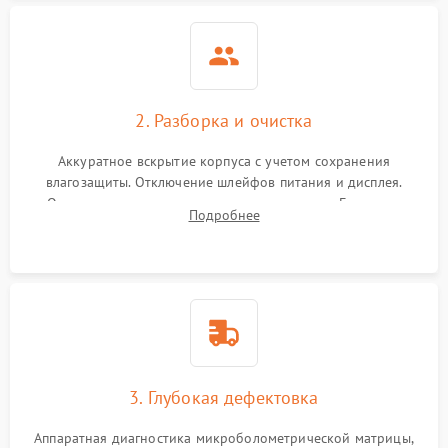
2. Разборка и очистка
Аккуратное вскрытие корпуса с учетом сохранения
влагозащиты. Отключение шлейфов питания и дисплея.
Очистка внутренних плат от окислов и пыли. Бережная
Подробнее
обработка германиевого объектива специализированными
растворами.
3. Глубокая дефектовка
Аппаратная диагностика микроболометрической матрицы,