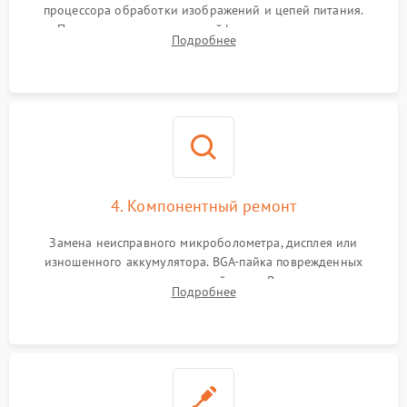
процессора обработки изображений и цепей питания.
Проверка целостности шлейфов, модуля памяти и
Подробнее
интерфейсов связи. Выявление сгоревших SMD-компонентов
на плате.
4. Компонентный ремонт
Замена неисправного микроболометра, дисплея или
изношенного аккумулятора. BGA-пайка поврежденных
контроллеров на материнской плате. Восстановление
Подробнее
разъемов и кнопок, замена поврежденных элементов
корпуса.