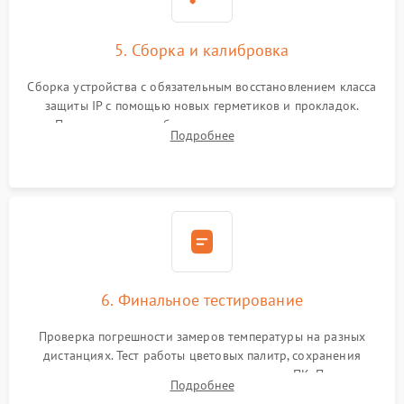
5. Сборка и калибровка
Сборка устройства с обязательным восстановлением класса
защиты IP с помощью новых герметиков и прокладок.
Программная калибровка матрицы по эталонному
Подробнее
абсолютно черному телу для точного измерения температур.
6. Финальное тестирование
Проверка погрешности замеров температуры на разных
дистанциях. Тест работы цветовых палитр, сохранения
термограмм в память и передачи данных на ПК. Проверка
Подробнее
автономности работы и итоговый контроль качества.