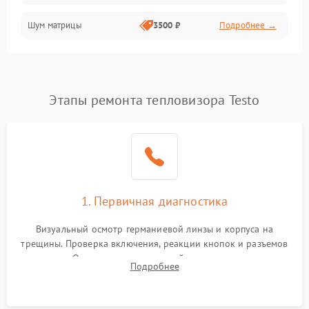
Шум матрицы
3500 ₽
Подробнее →
Проблемы питания
Температурные проблемы
Сбои коммуникаций и интерфейсов
Этапы ремонта тепловизора Testo
Программные сбои
Проблемы с объективом
1. Первичная диагностика
Экран (дисплей)
Визуальный осмотр германиевой линзы и корпуса на
трещины. Проверка включения, реакции кнопок и разъемов
зарядки. Оценка вывода тепловой сигнатуры на экран,
Подробнее
проверка базовых функций и считывание системных
ошибок.