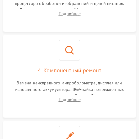
процессора обработки изображений и цепей питания.
Проверка целостности шлейфов, модуля памяти и
Подробнее
интерфейсов связи. Выявление сгоревших SMD-компонентов
на плате.
4. Компонентный ремонт
Замена неисправного микроболометра, дисплея или
изношенного аккумулятора. BGA-пайка поврежденных
контроллеров на материнской плате. Восстановление
Подробнее
разъемов и кнопок, замена поврежденных элементов
корпуса.