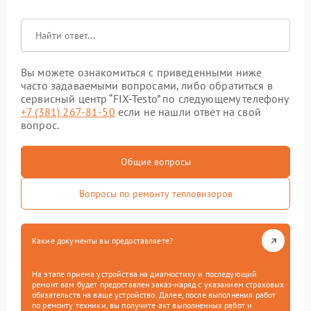
Вы можете ознакомиться с приведенными ниже
часто задаваемыми вопросами, либо обратиться в
сервисный центр “FIX-Testo” по следующему телефону
+7 (381) 267-81-50
если не нашли ответ на свой
вопрос.
Общие вопросы
Вопросы по ремонту тепловизоров
Какие документы вы предоставляете?
На этапе приема устройства на диагностику и последующий
ремонт вам будет предоставлен заказ-наряд с указанием страховых
обязательств на ваше устройство. Далее, после выполнения работ
по ремонту техники, вы получите акт выполненных работ и