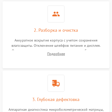
2. Разборка и очистка
Аккуратное вскрытие корпуса с учетом сохранения
влагозащиты. Отключение шлейфов питания и дисплея.
Очистка внутренних плат от окислов и пыли. Бережная
Подробнее
обработка германиевого объектива специализированными
растворами.
3. Глубокая дефектовка
Аппаратная диагностика микроболометрической матрицы,