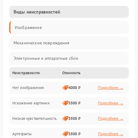
Виды неисправностей
Изображение
Механические повреждения
Электронные и аппаратные сбои
Неисправности
Стоимость
Неисправности сенсора и оптики
Нет изображения
4000 ₽
Подробнее →
Программные ошибки
Искажение картинки
3500 ₽
Подробнее →
Электропитание
Низкая чувствительность
3500 ₽
Подробнее →
Измерения
Артефакты
3500 ₽
Подробнее →
Матрица