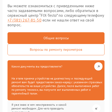
Вы можете ознакомиться с приведенными ниже
часто задаваемыми вопросами, либо обратиться в
сервисный центр “FIX-Testo” по следующему телефону
+7 (381) 267-81-50
если не нашли ответ на свой
вопрос.
Общие вопросы
Вопросы по ремонту пирометров
Какие документы вы предоставляете?
На этапе приема устройства на диагностику и последующий
ремонт вам будет предоставлен заказ-наряд с указанием страховых
обязательств на ваше устройство. Далее, после выполнения работ
по ремонту техники, вы получите акт выполненных работ и
гарантийный талон.
Я уже знаю в чем неисправность и какой
ремонт необходим. Для чего проводить