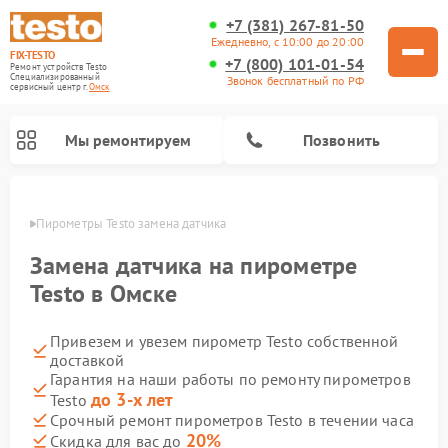
+7 (381) 267-81-50
Ежедневно, с 10:00 до 20:00
FIX-TESTO
+7 (800) 101-01-54
Ремонт устройств Testo
Специализированный
Звонок бесплатный по РФ
cервисный центр г.
Омск
Мы ремонтируем
Позвонить
Омске
Пирометры Testo замена датчика
Замена датчика на пирометре
Testo в Омске
Привезем и увезем пирометр Testo собственной
доставкой
Гарантия на наши работы по ремонту пирометров
до 3-х лет
Testo
Срочный ремонт пирометров Testo в течении часа
20%
Скидка для вас до