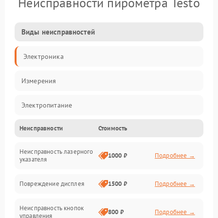
Неисправности пирометра Testo
Виды неисправностей
Электроника
Измерения
Электропитание
Неисправности
Стоимость
Оптика
Неисправность лазерного
Индикация
1000 ₽
Подробнее →
указателя
Калибровка
Повреждение дисплея
1500 ₽
Подробнее →
Программное обеспечение
Неисправность кнопок
800 ₽
Подробнее →
управления