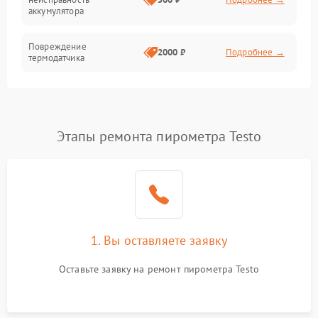
Герметичность
аккумулятора
Повреждение
2000 ₽
Подробнее →
термодатчика
Неисправность
3000 ₽
Подробнее →
процессора
Этапы ремонта пирометра Testo
Неисправность USB-порта
1000 ₽
Подробнее →
Повреждение внутренней
3000 ₽
Подробнее →
платы
Неисправность памяти
2000 ₽
Подробнее →
устройства
1. Вы оставляете заявку
Оставьте заявку на ремонт пирометра Testo
Повреждение кабеля
500 ₽
Подробнее →
питания
Неисправность