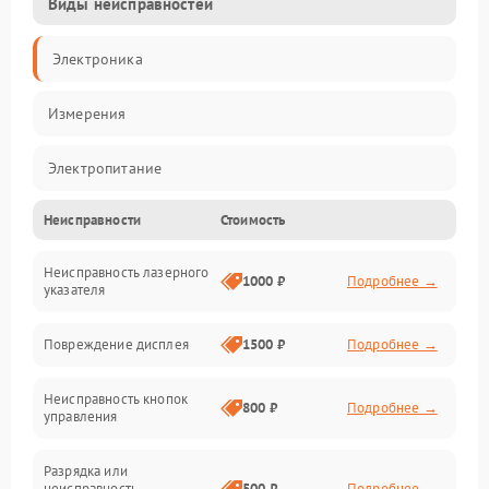
Виды неисправностей
Электроника
Измерения
Электропитание
Неисправности
Стоимость
Оптика
Неисправность лазерного
Индикация
1000 ₽
Подробнее →
указателя
Калибровка
Повреждение дисплея
1500 ₽
Подробнее →
Программное обеспечение
Неисправность кнопок
800 ₽
Подробнее →
управления
Механические повреждения
Разрядка или
неисправность
500 ₽
Подробнее →