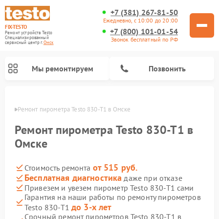
+7 (381) 267-81-50
Ежедневно, с 10:00 до 20:00
FIX-TESTO
+7 (800) 101-01-54
Ремонт устройств Testo
Специализированный
Звонок бесплатный по РФ
cервисный центр г.
Омск
Мы ремонтируем
Позвонить
Омске
Ремонт пирометра Testo 830-T1 в Омске
Ремонт пирометра Testo 830-T1 в
Омске
от 515 руб.
Стоимость ремонта
Бесплатная диагностика
даже при отказе
Привезем и увезем пирометр Testo 830-T1 сами
Гарантия на наши работы по ремонту пирометров
до 3-х лет
Testo 830-T1
Срочный ремонт пирометров Testo 830-T1 в