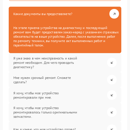
Какие документы вы предоставляете?
На этапе приема устройства на диагностику и последующий
ремонт вам будет предоставлен заказ-наряд с указанием страховых
обязательств на ваше устройство. Далее, после выполнения работ
по ремонту техники, вы получите акт выполненных работ и
гарантийный талон.
Я уже знаю в чем неисправность и какой
ремонт необходим. Для чего проводить
диагностику?
Мне нужен срочный ремонт. Сможете
сделать?
Я хочу, чтобы мое устройство
ремонтировали при мне.
Я хочу, чтобы мое устройство
ремонтировалось только оригинальными
запчастями.
Как я узнаю, что мое устройство готово?