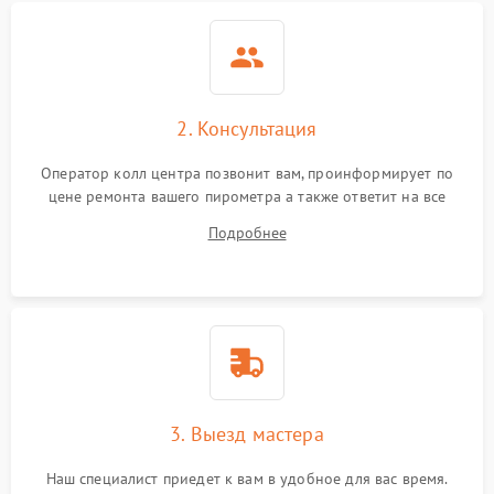
2500 ₽
Подробнее →
инфракрасного датчика
Повреждение разъемов
800 ₽
Подробнее →
Неисправность системы
2. Консультация
2000 ₽
Подробнее →
охлаждения
Оператор колл центра позвонит вам, проинформирует по
цене ремонта вашего пирометра а также ответит на все
ваши вопросы.
Подробнее
3. Выезд мастера
Наш специалист приедет к вам в удобное для вас время.