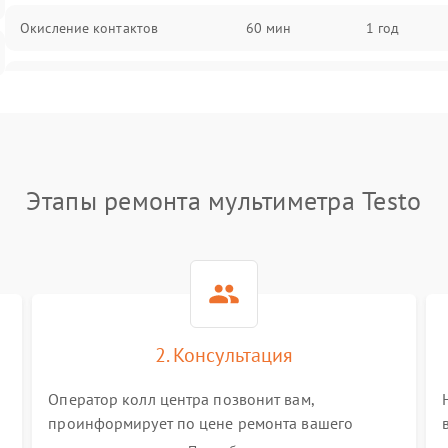
Окисление контактов
60 мин
1 год
Неисправность измерительного
60 мин
1 год
модуля
Неправильная калибровка
60 мин
1 год
Этапы ремонта мультиметра Testo
Поломка платы управления
60 мин
1 год
Неисправность датчика
60 мин
1 год
напряжения
Неисправность температурного
60 мин
1 год
2. Консультация
датчика
Оператор колл центра позвонит вам,
Поломка переключателя
60 мин
1 год
проинформирует по цене ремонта вашего
диапазонов
мультиметра а также ответит на все ваши