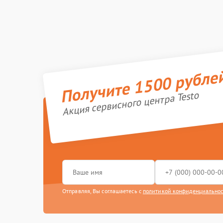
Получите 1500 рубле
Акция сервисного центра Testo
Отправляя, Вы соглашаетесь с
политикой конфиденциально