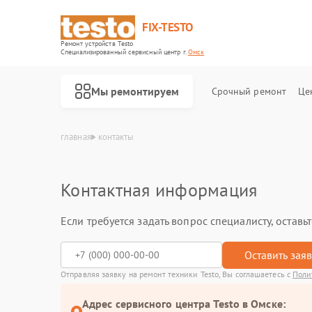
FIX-TESTO
Ремонт устройств Testo
Специализированный cервисный центр г.
Омск
Мы ремонтируем
Срочный ремонт
Це
главная
контакты
Контактная информация
Если требуется задать вопрос специалисту, остав
Оставить зая
Отправляя заявку на ремонт техники Testo, Вы соглашаетесь с
Поли
Адрес сервисного центра Testo в Омске: