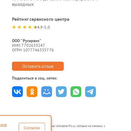
выходных
Рейтинг сервисного центра
4.9-5.0
ООО "Русервис"
ИНН 7702633247
ОГРН 1077746335776
Оставить отзыв
Поделиться в соц. сетях:
йлов
я в неавторизованных сервисных центрах oms.testo-fix.ru, которые не связаны с
Согласен