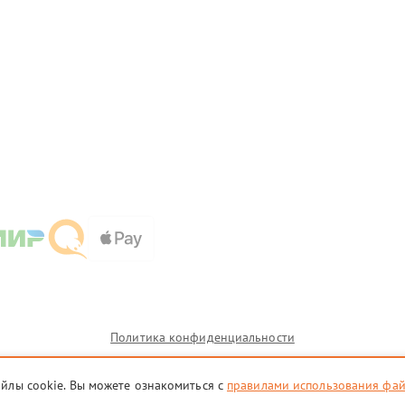
Политика конфиденциальности
айлы cookie. Вы можете ознакомиться с
правилами использования фа
и которых сервисные центры oms.testo-fix.ru предоставляют услуги по ремонту. Услуги оказываютс